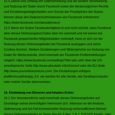
15.4 Zweck und Umfang der Datenerhebung und die weitere Verarbeitung
und Nutzung der Daten durch Facebook sowie die diesbezüglichen Rechte
und Einstellungsmöglichkeiten zum Schutz der Privatsphäre der Nutzer,
können diese den Datenschutzhinweisen von Facebook entnehmen:
https://www.facebook.com/about/privacy/
.
15.5 Wenn ein Nutzer Facebookmitglied ist und nicht möchte, dass Facebook
über dieses Onlineangebot Daten über ihn sammelt und mit seinen bei
Facebook gespeicherten Mitgliedsdaten verknüpft, muss er sich vor der
Nutzung dieses Onlineangebotes bei Facebook ausloggen und seine
Cookies löschen. Weitere Einstellungen und Widersprüche zur Nutzung von
Daten für Werbezwecke, sind innerhalb der Facebook-Profileinstellungen
möglich:
https://www.facebook.com/settings?tab=ads
oder über die US-
amerikanische Seite
http://www.aboutads.info/choices/
oder die EU-Seite
http://www.youronlinechoices.com/
. Die Einstellungen erfolgen
plattformunabhängig, d.h. sie werden für alle Geräte, wie Desktopcomputer
oder mobile Geräte übernommen.
16. Einbindung von Diensten und Inhalten Dritter
16.1 Der Verantwortliche setzt innerhalb dieses Onlineangebotes auf
Grundlage seiner berechtigten Interessen (d.h. Interesse an der Analyse,
Optimierung und (im Fall kommerzieller Nutzung) wirtschaftlichem Betrieb
dieses Onlineangebotes im Sinne des Art. 6 Abs. 1 lit. f. DSGVO) Inhalts- oder