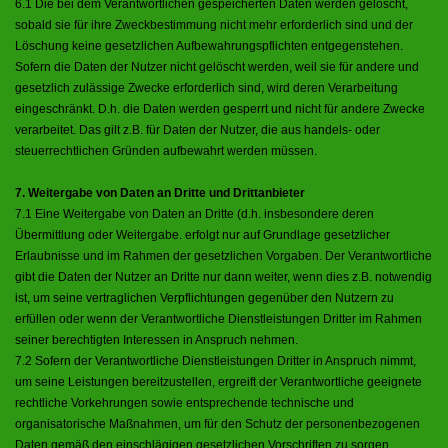
6.1 Die bei dem Verantwortlichen gespeicherten Daten werden gelöscht,
sobald sie für ihre Zweckbestimmung nicht mehr erforderlich sind und der
Löschung keine gesetzlichen Aufbewahrungspflichten entgegenstehen.
Sofern die Daten der Nutzer nicht gelöscht werden, weil sie für andere und
gesetzlich zulässige Zwecke erforderlich sind, wird deren Verarbeitung
eingeschränkt. D.h. die Daten werden gesperrt und nicht für andere Zwecke
verarbeitet. Das gilt z.B. für Daten der Nutzer, die aus handels- oder
steuerrechtlichen Gründen aufbewahrt werden müssen.
7. Weitergabe von Daten an Dritte und Drittanbieter
7.1 Eine Weitergabe von Daten an Dritte (d.h. insbesondere deren
Übermittlung oder Weitergabe. erfolgt nur auf Grundlage gesetzlicher
Erlaubnisse und im Rahmen der gesetzlichen Vorgaben. Der Verantwortliche
gibt die Daten der Nutzer an Dritte nur dann weiter, wenn dies z.B. notwendig
ist, um seine vertraglichen Verpflichtungen gegenüber den Nutzern zu
erfüllen oder wenn der Verantwortliche Dienstleistungen Dritter im Rahmen
seiner berechtigten Interessen in Anspruch nehmen.
7.2 Sofern der Verantwortliche Dienstleistungen Dritter in Anspruch nimmt,
um seine Leistungen bereitzustellen, ergreift der Verantwortliche geeignete
rechtliche Vorkehrungen sowie entsprechende technische und
organisatorische Maßnahmen, um für den Schutz der personenbezogenen
Daten gemäß den einschlägigen gesetzlichen Vorschriften zu sorgen.