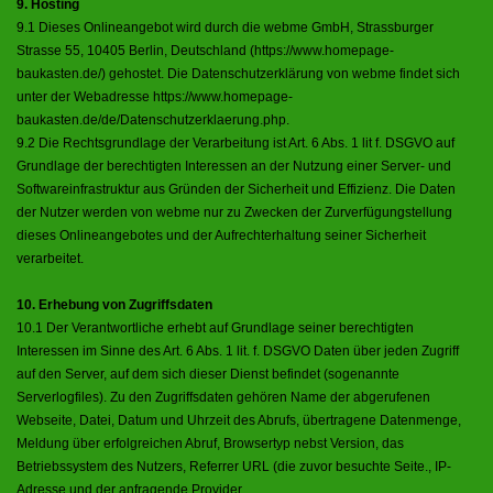
9. Hosting
9.1 Dieses Onlineangebot wird durch die webme GmbH, Strassburger
Strasse 55, 10405 Berlin, Deutschland (
https://www.homepage-
baukasten.de/
) gehostet. Die Datenschutzerklärung von webme findet sich
unter der Webadresse
https://www.homepage-
baukasten.de/de/Datenschutzerklaerung.php
.
9.2 Die Rechtsgrundlage der Verarbeitung ist Art. 6 Abs. 1 lit f. DSGVO auf
Grundlage der berechtigten Interessen an der Nutzung einer Server- und
Softwareinfrastruktur aus Gründen der Sicherheit und Effizienz. Die Daten
der Nutzer werden von webme nur zu Zwecken der Zurverfügungstellung
dieses Onlineangebotes und der Aufrechterhaltung seiner Sicherheit
verarbeitet.
10. Erhebung von Zugriffsdaten
10.1 Der Verantwortliche erhebt auf Grundlage seiner berechtigten
Interessen im Sinne des Art. 6 Abs. 1 lit. f. DSGVO Daten über jeden Zugriff
auf den Server, auf dem sich dieser Dienst befindet (sogenannte
Serverlogfiles). Zu den Zugriffsdaten gehören Name der abgerufenen
Webseite, Datei, Datum und Uhrzeit des Abrufs, übertragene Datenmenge,
Meldung über erfolgreichen Abruf, Browsertyp nebst Version, das
Betriebssystem des Nutzers, Referrer URL (die zuvor besuchte Seite., IP-
Adresse und der anfragende Provider.