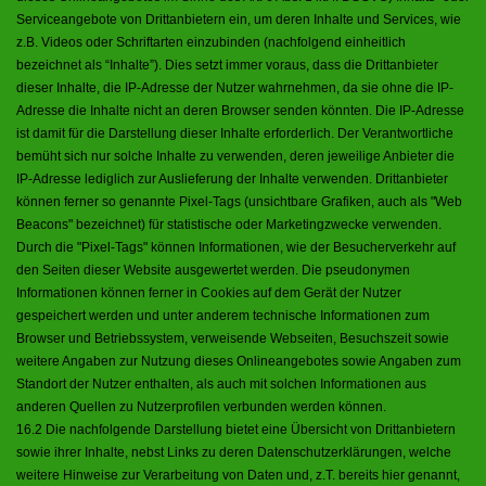
Serviceangebote von Drittanbietern ein, um deren Inhalte und Services, wie
z.B. Videos oder Schriftarten einzubinden (nachfolgend einheitlich
bezeichnet als “Inhalte”). Dies setzt immer voraus, dass die Drittanbieter
dieser Inhalte, die IP-Adresse der Nutzer wahrnehmen, da sie ohne die IP-
Adresse die Inhalte nicht an deren Browser senden könnten. Die IP-Adresse
ist damit für die Darstellung dieser Inhalte erforderlich. Der Verantwortliche
bemüht sich nur solche Inhalte zu verwenden, deren jeweilige Anbieter die
IP-Adresse lediglich zur Auslieferung der Inhalte verwenden. Drittanbieter
können ferner so genannte Pixel-Tags (unsichtbare Grafiken, auch als "Web
Beacons" bezeichnet) für statistische oder Marketingzwecke verwenden.
Durch die "Pixel-Tags" können Informationen, wie der Besucherverkehr auf
den Seiten dieser Website ausgewertet werden. Die pseudonymen
Informationen können ferner in Cookies auf dem Gerät der Nutzer
gespeichert werden und unter anderem technische Informationen zum
Browser und Betriebssystem, verweisende Webseiten, Besuchszeit sowie
weitere Angaben zur Nutzung dieses Onlineangebotes sowie Angaben zum
Standort der Nutzer enthalten, als auch mit solchen Informationen aus
anderen Quellen zu Nutzerprofilen verbunden werden können.
16.2 Die nachfolgende Darstellung bietet eine Übersicht von Drittanbietern
sowie ihrer Inhalte, nebst Links zu deren Datenschutzerklärungen, welche
weitere Hinweise zur Verarbeitung von Daten und, z.T. bereits hier genannt,