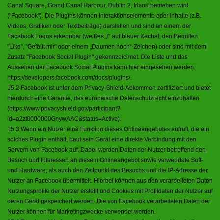
Canal Square, Grand Canal Harbour, Dublin 2, Irland betrieben wird
("Facebook"). Die Plugins können Interaktionselemente oder Inhalte (z.B.
Videos, Grafiken oder Textbeiträge) darstellen und sind an einem der
Facebook Logos erkennbar (weißes „f“ auf blauer Kachel, den Begriffen
"Like", "Gefällt mir" oder einem „Daumen hoch“-Zeichen) oder sind mit dem
Zusatz "Facebook Social Plugin" gekennzeichnet. Die Liste und das
Aussehen der Facebook Social Plugins kann hier eingesehen werden:
https://developers.facebook.com/docs/plugins/
.
15.2 Facebook ist unter dem Privacy-Shield-Abkommen zertifiziert und bietet
hierdurch eine Garantie, das europäische Datenschutzrecht einzuhalten
(
https://www.privacyshield.gov/participant?
id=a2zt0000000GnywAAC&status=Active
).
15.3 Wenn ein Nutzer eine Funktion dieses Onlineangebotes aufruft, die ein
solches Plugin enthält, baut sein Gerät eine direkte Verbindung mit den
Servern von Facebook auf. Dabei werden Daten der Nutzer betreffend den
Besuch und Interessen an diesem Onlineangebot sowie verwendete Soft-
und Hardware, als auch den Zeitpunkt des Besuchs und die IP-Adresse der
Nutzer an Facebook übermittelt. Hierbei können aus den verarbeiteten Daten
Nutzungsprofile der Nutzer erstellt und Cookies mit Profildaten der Nutzer auf
deren Gerät gespeichert werden. Die von Facebook verarbeiteten Daten der
Nutzer können für Marketingzwecke verwendet werden.