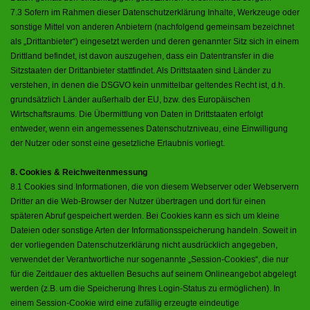
7.3 Sofern im Rahmen dieser Datenschutzerklärung Inhalte, Werkzeuge oder
sonstige Mittel von anderen Anbietern (nachfolgend gemeinsam bezeichnet
als „Drittanbieter“) eingesetzt werden und deren genannter Sitz sich in einem
Drittland befindet, ist davon auszugehen, dass ein Datentransfer in die
Sitzstaaten der Drittanbieter stattfindet. Als Drittstaaten sind Länder zu
verstehen, in denen die DSGVO kein unmittelbar geltendes Recht ist, d.h.
grundsätzlich Länder außerhalb der EU, bzw. des Europäischen
Wirtschaftsraums. Die Übermittlung von Daten in Drittstaaten erfolgt
entweder, wenn ein angemessenes Datenschutzniveau, eine Einwilligung
der Nutzer oder sonst eine gesetzliche Erlaubnis vorliegt.
8. Cookies & Reichweitenmessung
8.1 Cookies sind Informationen, die von diesem Webserver oder Webservern
Dritter an die Web-Browser der Nutzer übertragen und dort für einen
späteren Abruf gespeichert werden. Bei Cookies kann es sich um kleine
Dateien oder sonstige Arten der Informationsspeicherung handeln. Soweit in
der vorliegenden Datenschutzerklärung nicht ausdrücklich angegeben,
verwendet der Verantwortliche nur sogenannte „Session-Cookies“, die nur
für die Zeitdauer des aktuellen Besuchs auf seinem Onlineangebot abgelegt
werden (z.B. um die Speicherung Ihres Login-Status zu ermöglichen). In
einem Session-Cookie wird eine zufällig erzeugte eindeutige