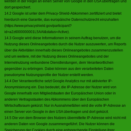
werden in der Regel an einen Server von Google in den USA übertragen und
dort gespeichert.
14.2 Google ist unter dem Privacy-Shield-Abkommen zertifiziert und bietet
hierdurch eine Garantie, das europäische Datenschutzrecht einzuhalten
(https://www.privacyshield.gov/participant?
id=a2zt000000001L5AAI&status=Active).
14.3 Google wird diese Informationen in seinem Auftrag benutzen, um die
Nutzung dieses Onlineangebotes durch die Nutzer auszuwerten, um Reports
über die Aktivitäten innerhalb dieses Onlineangebotes zusammenzustellen
und um weitere, mit der Nutzung dieses Onlineangebotes und der
Internetnutzung verbundene Dienstleistungen, dem Verantwortlichen
gegenüber zu erbringen. Dabei können aus den verarbeiteten Daten
pseudonyme Nutzungsprofile der Nutzer erstellt werden.
14.4 Der Verantwortliche setzt Google Analytics nur mit aktivierter IP-
Anonymisierung ein. Das bedeutet, die IP-Adresse der Nutzer wird von
Google innerhalb von Mitgliedstaaten der Europäischen Union oder in
anderen Vertragsstaaten des Abkommens über den Europäischen
Wirtschaftsraum gekürzt. Nur in Ausnahmefällen wird die volle IP-Adresse an
einen Server von Google in den USA übertragen und dort gekürzt.
14.5 Die von dem Browser des Nutzers übermittelte IP-Adresse wird nicht mit
anderen Daten von Google zusammengeführt. Die Nutzer können die
Speicherung der Cookies durch eine entsprechende Einstellung ihrer