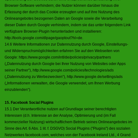
Browser-Software verhindern; die Nutzer können darüber hinaus die
Erfassung der durch das Cookie erzeugten und auf ihre Nutzung des
Onlineangebotes bezogenen Daten an Google sowie die Verarbeitung
dieser Daten durch Google verhindern, indem sie das unter folgendem Link
verfügbare Browser-Plugin herunterladen und installieren:
http://tools.google.com/dlpage/gaoptout?hl=de
.
14.6 Weitere Informationen zur Datennutzung durch Google, Einstellungs-
und Widerspruchsmöglichkeiten erfahren Sie auf den Webseiten von
Google: https://www.google.com/intl/de/policies/privacy/partners
(„Datennutzung durch Google bei Ihrer Nutzung von Websites oder Apps
seiner Partner“),
http://www.google.com/policies/technologies/ads
(„Datennutzung zu Werbezwecken“),
http://www.google.de/settings/ads
(„Informationen verwalten, die Google verwendet, um Ihnen Werbung
einzublenden“).
15. Facebook Social Plugins
15.1 Der Verantwortliche nutzen auf Grundlage seiner berechtigten
Interessen (d.h. Interesse an der Analyse, Optimierung und (im Fall
kommerzieller Nutzung) wirtschaftlichem Betrieb seines Onlineangebotes im
Sinne des Art. 6 Abs. 1 lit. f. DSGVO) Social Plugins ("Plugins") des sozialen
Netzwerkes facebook.com, welches von der Facebook Ireland Ltd., 4 Grand