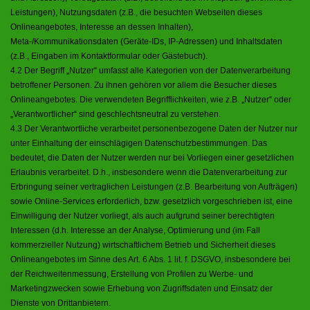
Leistungen), Nutzungsdaten (z.B., die besuchten Webseiten dieses
Onlineangebotes, Interesse an dessen Inhalten),
Meta-/Kommunikationsdaten (Geräte-IDs, IP-Adressen) und Inhaltsdaten
(z.B., Eingaben im Kontaktformular oder Gästebuch).
4.2 Der Begriff „Nutzer“ umfasst alle Kategorien von der Datenverarbeitung
betroffener Personen. Zu ihnen gehören vor allem die Besucher dieses
Onlineangebotes. Die verwendeten Begrifflichkeiten, wie z.B. „Nutzer“ oder
„Verantwortlicher“ sind geschlechtsneutral zu verstehen.
4.3 Der Verantwortliche verarbeitet personenbezogene Daten der Nutzer nur
unter Einhaltung der einschlägigen Datenschutzbestimmungen. Das
bedeutet, die Daten der Nutzer werden nur bei Vorliegen einer gesetzlichen
Erlaubnis verarbeitet. D.h., insbesondere wenn die Datenverarbeitung zur
Erbringung seiner vertraglichen Leistungen (z.B. Bearbeitung von Aufträgen)
sowie Online-Services erforderlich, bzw. gesetzlich vorgeschrieben ist, eine
Einwilligung der Nutzer vorliegt, als auch aufgrund seiner berechtigten
Interessen (d.h. Interesse an der Analyse, Optimierung und (im Fall
kommerzieller Nutzung) wirtschaftlichem Betrieb und Sicherheit dieses
Onlineangebotes im Sinne des Art. 6 Abs. 1 lit. f. DSGVO, insbesondere bei
der Reichweitenmessung, Erstellung von Profilen zu Werbe- und
Marketingzwecken sowie Erhebung von Zugriffsdaten und Einsatz der
Dienste von Drittanbietern.